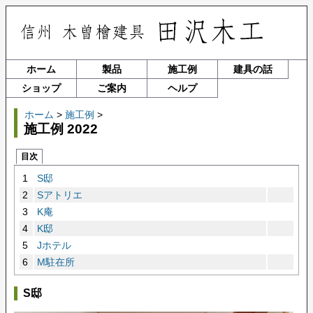
ホーム
製品
施工例
建具の話
ショップ
ご案内
ヘルプ
ホーム
>
施工例
>
施工例 2022
目次
1
S邸
2
Sアトリエ
3
K庵
4
K邸
5
Jホテル
6
M駐在所
S邸