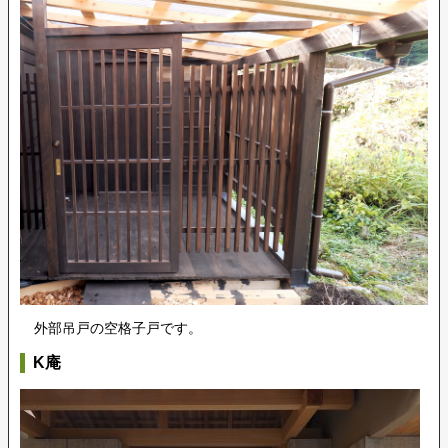
外部吊戸の空格子戸です。
K庵