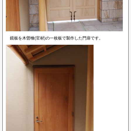
鏡板を木曽檜(官材)の一枚板で製作した門扉です。