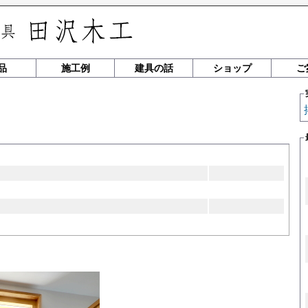
品
施工例
建具の話
ショップ
ご