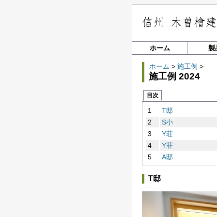
ホーム
製
ホーム
>
施工例
>
施工例 2024
目次
1
T邸
2
S小
3
Y荘
4
Y荘
5
A邸
T邸