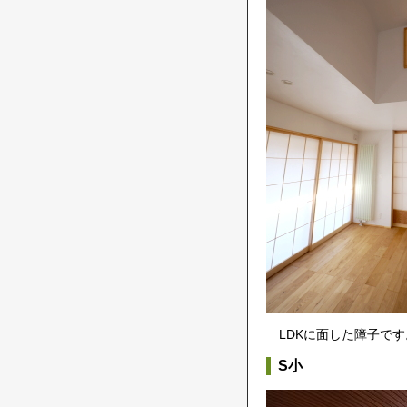
LDKに面した障子で
S小