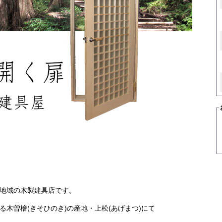
地域の木製建具店です。
る木曽檜(きそひのき)の産地・上松(あげまつ)にて