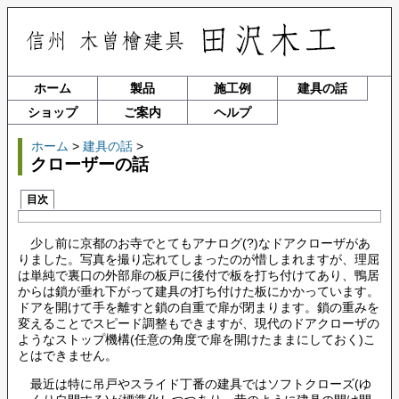
ホーム
製品
施工例
建具の話
ショップ
ご案内
ヘルプ
ホーム
>
建具の話
>
クローザーの話
目次
少し前に京都のお寺でとてもアナログ(?)なドアクローザがあ
りました。写真を撮り忘れてしまったのが惜しまれますが、理屈
は単純で裏口の外部扉の板戸に後付で板を打ち付けてあり、鴨居
からは鎖が垂れ下がって建具の打ち付けた板にかかっています。
ドアを開けて手を離すと鎖の自重で扉が閉まります。鎖の重みを
変えることでスピード調整もできますが、現代のドアクローザの
ようなストップ機構(任意の角度で扉を開けたままにしておく)こ
とはできません。
最近は特に吊戸やスライド丁番の建具ではソフトクローズ(ゆ